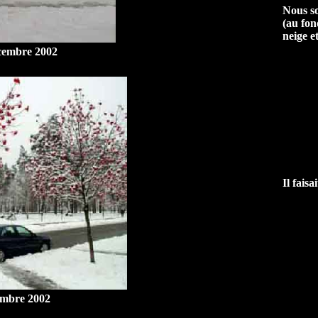
Nous so
(au fon
neige et
écembre 2002
Il faisa
embre 2002